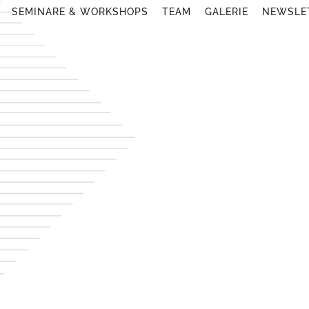
SEMINARE & WORKSHOPS
TEAM
GALERIE
NEWSLE
raining aus
ONTAKTAUFNAHME
Absenden dieses Formulars willige ich ein, dass meine pers
l verarbeitet und zur Kontaktaufnahme sowie zur Übersendung
ichere, dass meine personenbezogenen Angaben vollständig un