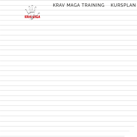
KRAV MAGA TRAINING
KURSPLAN
Bitte wähle ein Schnuppert
ZUSTIMMUNG ZUR K
Mit dem Ausfüllen und 
gespeichert, maschinel
werden dürfen. Ich vers