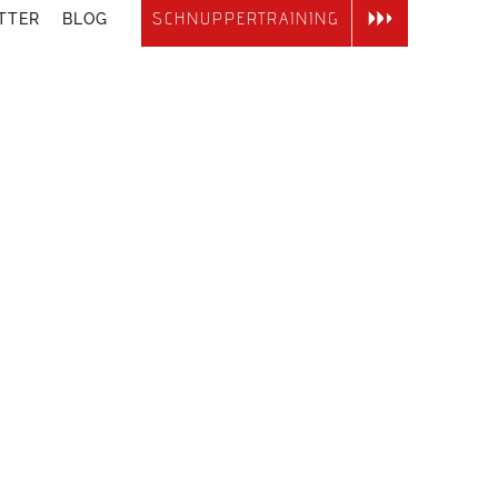
SCHNUPPERTRAINING
TTER
BLOG
onenbezogenen Daten
 von Newslettern genutzt
d korrekt sind.